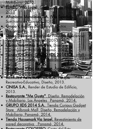
Mobiliario, 2013.
ELMEC (Villa Lucre)
, Confección de Mobiliario,
2013
.
​Alfombras Mundiales S.A. (Vía España)
,
Suministro de Cuadros, 2013.
Grupo V,
Render de Casas Proyectos
Residenciales, 2013.
Grupo Diversica
, Diseño de Proyecto Residencial
Westland View, Chorrera, 2013.
Clínica Veterinaria Bets4Pets,
Diseño y
Construcción, Paitilla, Panamá. 2013.
Tienda KHONN.
GRUPO XDS 2014 S.A.
, Mall,
Diseño, Remodelación y Mobiliario, Panamá,
2013.
Residencial Villas de Firenze
, Ampliación de
Área de Piscina, Clayton, 2013.
Rainforest Adventure Park S.A.
, Parque
Recreativo-Educativo, Diseño, 2013.
​CINISA S.A.
, Render de Estudio de Edificio,
2013.
Restaurante "Me Gusta"
, Diseño,
Remodelación
y Mobiliario, Los Ángeles_ Panamá, 2014.
GRUPO XDS 2014 S.A.
, Tienda Curious Gadget
Store_ Albrook Mall, Diseño, Remodelación y
Mobiliario, Panamá, 2014.
Tienda Haussmark Via Israel,
Revestimiento de
pared decorativa , Panamá, 2014.
Restaurante COLOSSEO
, Costa del Este,