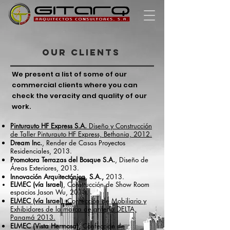
OUR CLIENTS
We present a list of some of our
commercial clients where you can
check the veracity and quality of our
work.
Pinturauto HF Express S.A.
Diseño y Construcción
de Taller Pinturauto HF Express, Bethania, 2012.
Dream Inc.
, Render de Casas Proyectos
Residenciales, 2013.
Promotora Terrazas del Bosque S.A.
, Diseño de
Áreas Exteriores, 2013.
Innovación Arquitectónica, S.A.,
2013.
ELMEC (vía Israel)
, Construcción de Show Room
espacios Jason Wu, 2013.
ELMEC (vía Israel)
, Confección de Mobiliario y
Exhibidores de la marca de grifería DELTA,
Panamá 2013.
ELMEC (Vista Hermosa),
Confección de