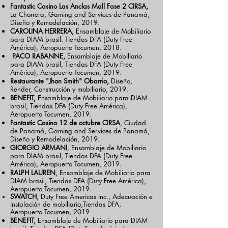
Fantastic Casino Las Anclas Mall Fase 2 CIRSA,
La Chorrera, Gaming and Services de Panamá,
Diseño y Remodelación, 2019.
CAROLINA HERRERA,
Ensamblaje de Mobiliario
para DIAM brasil. Tiendas DFA (Duty Free
América), Aeropuerto Tocumen, 2018.
PACO RABANNE,
Ensamblaje de Mobiliario
para DIAM brasil, Tiendas DFA (Duty Free
América), Aeropuerto Tocumen, 2019.
Restaurante "Jhon Smith" Obarrio,
Diseño,
Render, Construcción y mobiliario, 2019.
BENEFIT,
Ensamblaje de Mobiliario para DIAM
brasil, Tiendas DFA (Duty Free América),
Aeropuerto Tocumen, 2019.
Fantastic Casino 12 de octubre CIRSA
, Ciudad
de Panamá, Gaming and Services de Panamá,
Diseño y Remodelación, 2019.
GIORGIO ARMANI
, Ensamblaje de Mobiliario
para DIAM brasil, Tiendas DFA (Duty Free
América), Aeropuerto Tocumen, 2019.
RALPH LAUREN
, Ensamblaje de Mobiliario para
DIAM brasil, Tiendas DFA (Duty Free América),
Aeropuerto Tocumen, 2019.
SWATCH
, Duty Free Americas Inc., Adecuación e
instalación de mobiliario,Tiendas DFA,
Aeropuerto Tocumen, 2019
BENEFIT,
Ensamblaje de Mobiliario para DIAM