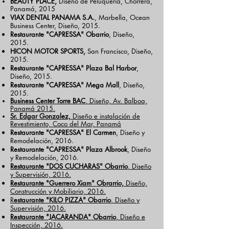
BEAUTY PLACE,
Diseño de Peluquería, Chorrera,
Panamá, 2015
VIAX DENTAL PANAMA S.A.
, Marbella, Ocean
Business Center, Diseño, 2015.
Restaurante "CAPRESSA" Obarrio
, Diseño,
2015.
HICON MOTOR SPORTS,
San Francisco, Diseño,
2015.
Restaurante "CAPRESSA" Plaza Bal Harbor
,
Diseño, 2015.
Restaurante "CAPRESSA" Mega Mall
, Diseño,
2015.
Business Center Torre BAC
, Diseño, Av. Balboa,
Panamá 2015.
Sr. Edgar Gonzalez,
Diseño e instalación de
Revestimiento, Coco del Mar, Panamá
Restaurante "CAPRESSA" El Carmen
, Diseño y
Remodelación, 2016.
Restaurante "CAPRESSA" Plaza Albrook
, Diseño
y Remodelación, 2016.
Restaurante "DOS CUCHARAS" Obarrio
, Diseño
y Supervisión, 2016.
Restaurante "Guerrero Xiam" Obrarrio,
Diseño,
Construcción y Mobiliario, 2016.
R
estaurante "KILO PIZZA" Obarrio
, Diseño y
Supervisión, 2016.
Restaurante "JACARANDA" Obarrio
, Diseño e
Inspección, 2016.