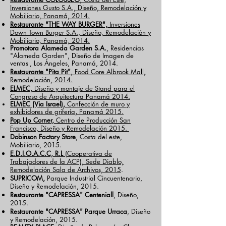
Inversiones Gusto S.A., Diseño, Remodelación y
Mobiliario, Panamá, 2014.
Restaurante "THE WAY BURGER",
Inversiones
Down Town Burger S.A.,
Diseño, Remodelación y
Mobiliario,
Panamá,
2014.
Promotora Alameda Garden S.A.
, Residencias
"Alameda Garden", Diseño de Imagen de
ventas
, Los Ángeles, Panamá, 2014.
Restaurante "Pita Pit"
, Food Core Albrook Mall,
Remodelación, 2014.
ELMEC,
Diseño y montaje de Stand para el
Congreso de Arquitectura Panamá 2014.
ELMEC (Via Israel),
Confección
de muro y
exhibidores de grifería
,
Panamá 2015.
Pop Up Corner,
Centro de Producción San
Francisco, Diseño y Remodelación 2015.
Dobinson Factory Store
, Costa del este,
Mobiliario, 2015.
E.D.I.O.A.C.C, R.L
(Cooperativa de
Trabajadores de la ACP), Sede Diablo,
Remodelación Sala de Archivos, 2015
.
SUPRICOM,
Parque Industrial Cincuentenario,
Diseño y Remodelación, 2015.
Restaurante "CAPRESSA" Centeniall
, Diseño,
2015.
Restaurante "CAPRESSA" Parque Urraca
, Diseño
y Remodelación, 2015.