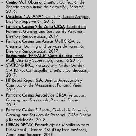
Centro Mall Obarrio,
Diseño y Confección de
Soporte para sistema de Extracción, Panamá
2016.
Discoteca "LA TANA"
, Calle 12, Casco Antiguo,
Diseño y Supervisión, 2016.
Fantastic Casino Villa Zaita CIRSA
, Ciudad de
Panamá, Gaming and Services de Panamá,
Diseño y Remodelación, 2017.
Fantastic Casino Las Anclas Mall CIRSA
, La
Chorrera, Gaming and Services de Panamá,
Diseño y Remodelación, 2017.
Restaurante "FARFALLE" Costa del Este
, Atrio
Mall, Diseño y Supervisión, Panamá 2017.
STATIONS INC.
, Pre-Escolar y Kinder Garden
STATIONS, Carrasquilla, Diseño y Construcción,
2017.
HF Rapid Repair S.A.
Diseño, Adecuación y
Construcción de Mezzanina, Panamá Viejo,
2018.
Fantastic Casino Aguadulce CIRSA
, Veraguas,
Gaming and Services de Panamá, Diseño,
2018.
Fantastic Casino El Fuerte
, Ciudad de Panamá,
Gaming and Services de Panamá, CIRSA Diseño
y Remodelación, 2018.
URBAN DECAY,
Ensamblaje de Mobiliario para
DIAM brasil, Tiendas DFA (Duty Free América),
Aeropuerto Tocumen, 2018.