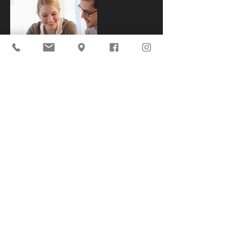
Datos de contacto
Parque Lefevre, Calle Diego de Almagro y Av.
6 ½ B Sur a un lado del distribuidor de Costa
del Este, diagonal a Cromados, Panamá,
Panama