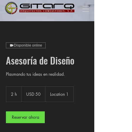
Disponible online
Asesoría de Diseño
Plasmando tus ideas en realidad.
50
dólares
2 h
2
USD 50
Location 1
estadounidenses
h
Reservar ahora