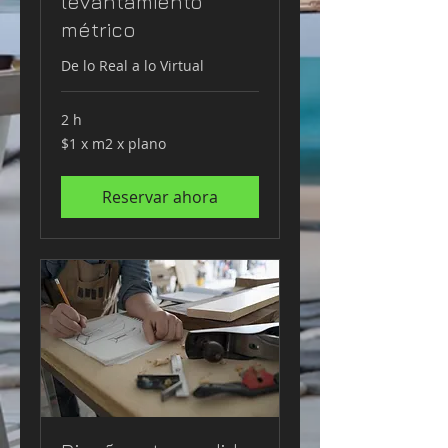
levantamiento
métrico
De lo Real a lo Virtual
2 h
$1
$1 x m2 x plano
x
m2
x
plano
Reservar ahora