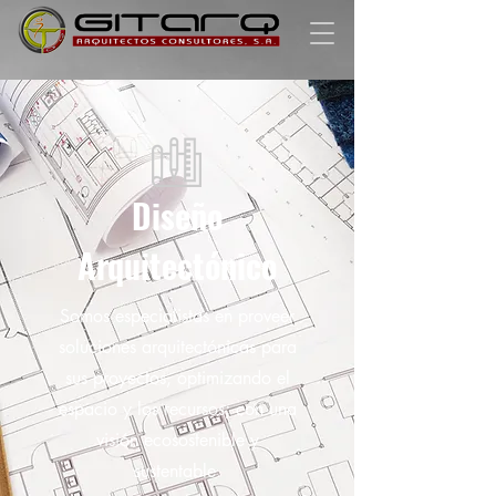
Diseño
Arquitectónico
Somos especialistas en proveer
soluciones arquitectónicas para
sus proyectos, optimizando el
espacio y los recursos; con una
visión ecosostenible y
sustentable.