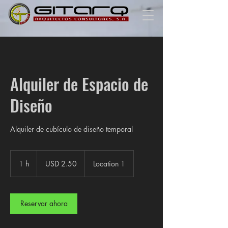
Alquiler de Espacio de
Diseño
Alquiler de cubículo de diseño temporal
2.50
dólares
1 h
1
USD 2.50
Location 1
estadounidenses
Reservar ahora