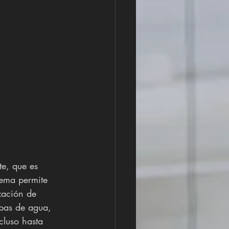
te, que es 
tema permite 
zación de 
bas de agua, 
cluso hasta 